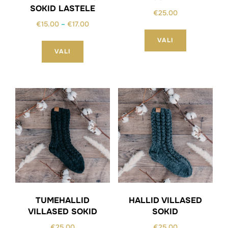
SOKID LASTELE
€
25.00
Hinnavahemik:
€
15.00
–
€
17.00
Sellel
€15.00
Sellel
VALI
tootel
kuni
VALI
tootel
on
€17.00
on
mitu
mitu
varianti.
varianti.
Valikuid
Valikuid
saab
saab
teha
teha
tootelehel.
tootelehel.
TUMEHALLID
HALLID VILLASED
VILLASED SOKID
SOKID
€
25.00
€
25.00