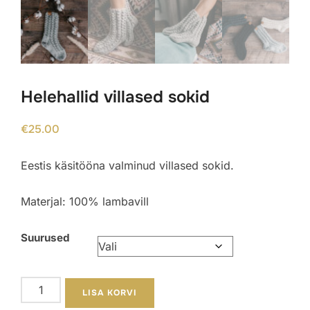
Helehallid villased sokid
€
25.00
Eestis käsitööna valminud villased sokid.
Materjal: 100% lambavill
Suurused
Helehallid
LISA KORVI
villased