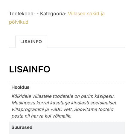
sokid
Tootekood:
-
Kategooria:
Villased sokid ja
kogus
põlvikud
LISAINFO
LISAINFO
Hooldus
Kõikidele villastele toodetele on parim käsipesu.
Masinpesu korral kasutage kindlasti spetsiaalset
villaprogrammi ja +30C vett. Soovitame tooteid
pesta nii harva kui võimalik.
Suurused