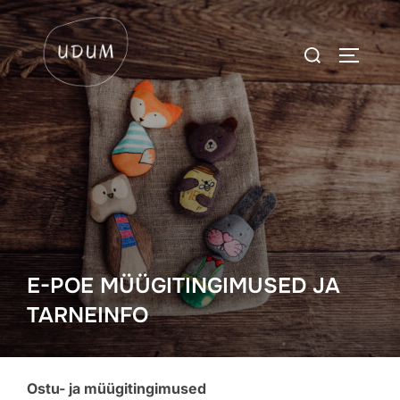
Skip
to
Search
TOGGLE
content
for:
E-POE MÜÜGITINGIMUSED JA
TARNEINFO
Ostu- ja müügitingimused