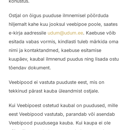
kohustus.
Ostjal on õigus puuduse ilmnemisel pöörduda
hiljemalt kahe kuu jooksul veebipoe poole, saates
e-kirja aadressile
udum@udum.ee
. Kaebuse võib
esitada vabas vormis, kindlasti tuleb märkida oma
nimi ja kontaktandmed, kaebuse esitamise
kuupäev, kaubal ilmnenud puudus ning lisada ostu
tõendav dokument.
Veebipood ei vastuta puuduste eest, mis on
tekkinud pärast kauba üleandmist ostjale.
Kui Veebipoest ostetud kaubal on puudused, mille
eest Veebipood vastutab, parandab või asendab
Veebipood puudusega kauba. Kui kaupa ei ole