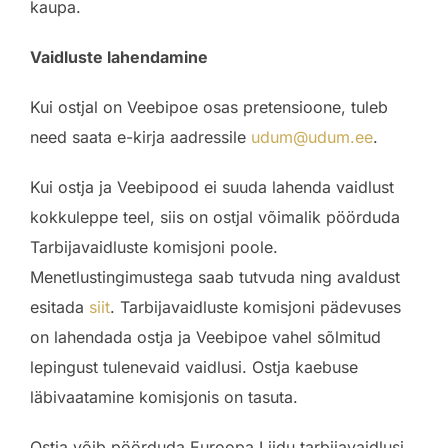
kaupa.
Vaidluste lahendamine
Kui ostjal on Veebipoe osas pretensioone, tuleb
need saata e-kirja aadressile
udum@udum.ee
.
Kui ostja ja Veebipood ei suuda lahenda vaidlust
kokkuleppe teel, siis on ostjal võimalik pöörduda
Tarbijavaidluste komisjoni poole.
Menetlustingimustega saab tutvuda ning avaldust
esitada
siit
. Tarbijavaidluste komisjoni pädevuses
on lahendada ostja ja Veebipoe vahel sõlmitud
lepingust tulenevaid vaidlusi. Ostja kaebuse
läbivaatamine komisjonis on tasuta.
Ostja võib pöörduda Euroopa Liidu tarbijavaidlusi