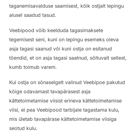
taganemisavalduse saamisest, kõik ostjalt lepingu
alusel saadud tasud.
Veebipood võib keelduda tagasimaksete
tegemisest seni, kuni on lepingu esemeks oleva
asja tagasi saanud või kuni ostja on esitanud
tõendid, et on asja tagasi saatnud, sõltuvalt sellest,
kumb toimub varem.
Kui ostja on sõnaselgelt valinud Veebipoe pakutud
kõige odavamast tavapärasest asja
kättetoimetamise viisist erineva kättetoimetamise
viisi, ei pea Veebipood tarbijale tagastama kulu,
mis ületab tavapärase kättetoimetamise viisiga
seotud kulu.