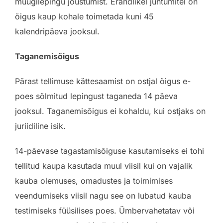
müügilepingu jõustumist. Erandlikel juhtumitel on
õigus kaup kohale toimetada kuni 45
kalendripäeva jooksul.
Taganemisõigus
Pärast tellimuse kättesaamist on ostjal õigus e-
poes sõlmitud lepingust taganeda 14 päeva
jooksul. Taganemisõigus ei kohaldu, kui ostjaks on
juriidiline isik.
14-päevase tagastamisõiguse kasutamiseks ei tohi
tellitud kaupa kasutada muul viisil kui on vajalik
kauba olemuses, omadustes ja toimimises
veendumiseks viisil nagu see on lubatud kauba
testimiseks füüsilises poes. Ümbervahetatav või