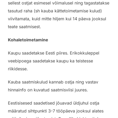
sellest ostjat esimesel võimalusel ning tagastatakse
tasutud raha (sh kauba kättetoimetamise kulud)
viivitamata, kuid mitte hiljem kui 14 päeva jooksul
teate saatmisest.
Kohaletoimetamine
Kaupu saadetakse Eesti piires. Erikokkuleppel
veebipoega saadetakse kaupu ka teistesse
riikidesse.
Kauba saatmiskulud kannab ostja ning vastav
hinnainfo on kuvatud saatmisviisi juures.
Eestisisesed saadetised jõuavad üldjuhul ostja
määratud sihtpunkti 3-7 tööpäeva jooksul alates