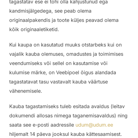
tagastatav ese ei tohi olla kahjustunud ega
kandmisjälgedega, see peab olema
originaalpakendis ja toote küljes peavad olema
kõik originaaletiketid.
Kui kaupa on kasutatud muuks otstarbeks kui on
vajalik kauba olemuses, omadustes ja toimimises
veendumiseks või sellel on kasutamise või
kulumise märke, on Veebipoel õigus alandada
tagastatavat tasu vastavalt kauba väärtuse
vähenemisele.
Kauba tagastamiseks tuleb esitada avaldus (leitav
dokumendi allosas nimega taganemisavaldus) ning
saata see e-posti aadressile
udum@udum.ee
hiljemalt 14 päeva jooksul kauba kättesaamisest.