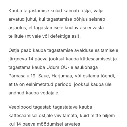
Kauba tagastamise kulud kannab ostja, välja
arvatud juhul, kui tagastamise põhjus seisneb
asjaolus, et tagastamisele kuuluv asi ei vasta
tellitule (nt vale või defektiga asi).
Ostja peab kauba tagastamise avalduse esitamisele
järgneva 14 päeva jooksul kauba kättesaamisest ja
tagastama kauba Udum OÜ-le asukohaga
Pärnasalu 19, Saue, Harjumaa, või esitama tõendi,
et ta on eelnimetatud perioodi jooksul kauba üle
andnud kauba vedajale.
Veebipood tagastab tagastatava kauba
kättesaamisel ostjale viivitamata, kuid mitte hiljem
kui 14 päeva möödumisel arvates