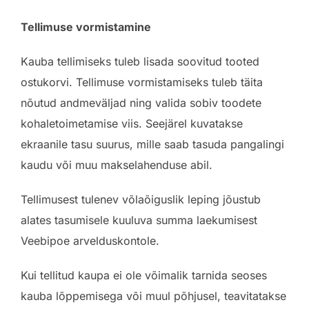
Tellimuse vormistamine
Kauba tellimiseks tuleb lisada soovitud tooted
ostukorvi. Tellimuse vormistamiseks tuleb täita
nõutud andmeväljad ning valida sobiv toodete
kohaletoimetamise viis. Seejärel kuvatakse
ekraanile tasu suurus, mille saab tasuda pangalingi
kaudu või muu makselahenduse abil.
Tellimusest tulenev võlaõiguslik leping jõustub
alates tasumisele kuuluva summa laekumisest
Veebipoe arvelduskontole.
Kui tellitud kaupa ei ole võimalik tarnida seoses
kauba lõppemisega või muul põhjusel, teavitatakse