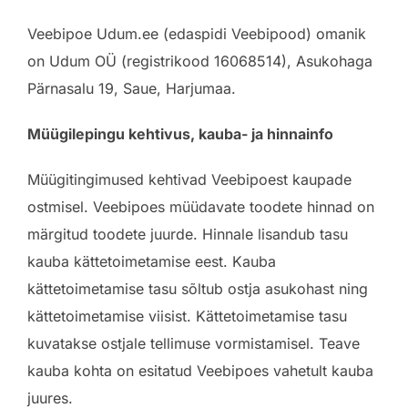
Veebipoe Udum.ee (edaspidi Veebipood) omanik
on Udum OÜ (registrikood 16068514), Asukohaga
Pärnasalu 19, Saue, Harjumaa.
Müügilepingu kehtivus, kauba- ja hinnainfo
Müügitingimused kehtivad Veebipoest kaupade
ostmisel. Veebipoes müüdavate toodete hinnad on
märgitud toodete juurde. Hinnale lisandub tasu
kauba kättetoimetamise eest. Kauba
kättetoimetamise tasu sõltub ostja asukohast ning
kättetoimetamise viisist. Kättetoimetamise tasu
kuvatakse ostjale tellimuse vormistamisel. Teave
kauba kohta on esitatud Veebipoes vahetult kauba
juures.