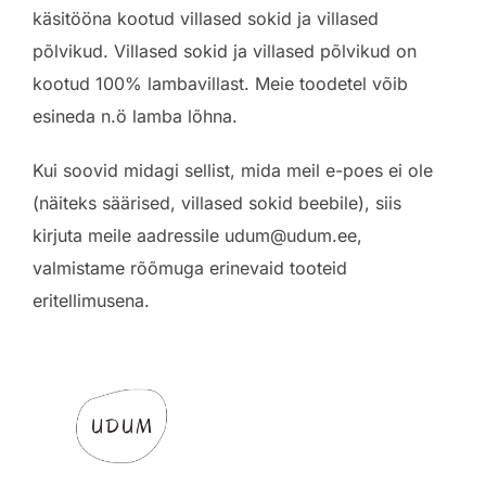
käsitööna kootud villased sokid ja villased
põlvikud. Villased sokid ja villased põlvikud on
kootud 100% lambavillast. Meie toodetel võib
esineda n.ö lamba lõhna.
Kui soovid midagi sellist, mida meil e-poes ei ole
(näiteks säärised, villased sokid beebile), siis
kirjuta meile aadressile udum@udum.ee,
valmistame rõõmuga erinevaid tooteid
eritellimusena.