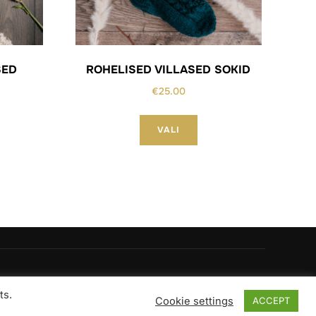
SED
ROHELISED VILLASED SOKID
€
25.00
Sellel
el
VALI
tootel
el
on
mitu
u
varianti.
anti.
Valikuid
ikuid
saab
b
teha
a
tootelehel.
elehel.
Inspiro Theme
by
WPZOOM
ts.
Cookie settings
ACCEPT