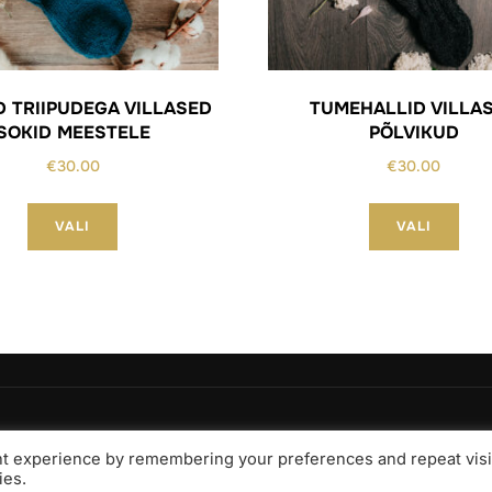
D TRIIPUDEGA VILLASED
TUMEHALLID VILLA
SOKID MEESTELE
PÕLVIKUD
€
30.00
€
30.00
Sellel
Sell
VALI
VALI
tootel
toot
on
on
mitu
mit
varianti.
vari
Valikuid
Val
saab
saa
teha
teh
tootelehel.
toot
nt experience by remembering your preferences and repeat visi
ies.