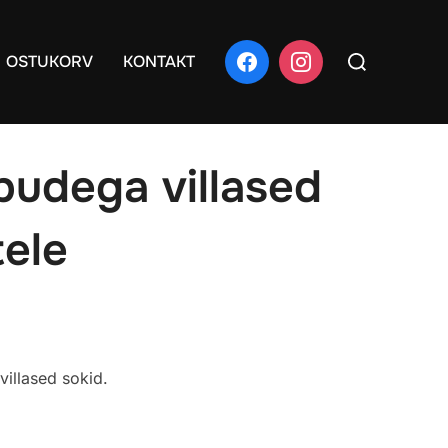
Search
OSTUKORV
KONTAKT
for:
iipudega villased
tele
mik:
villased sokid.