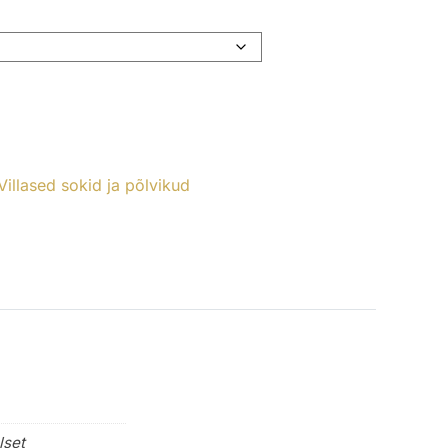
Villased sokid ja põlvikud
lset