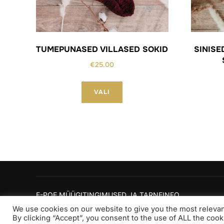
TUMEPUNASED VILLASED SOKID
SINISE
€
25.00
Sellel
VALI
tootel
on
mitu
varianti.
Valikuid
saab
teha
tootelehel.
E-POE MÜÜGITINGIMUSED JA TARNEINFO
Copyright © 2026 UDUM
We use cookies on our website to give you the most releva
By clicking “Accept”, you consent to the use of ALL the cook