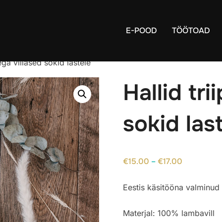
E-POOD
TÖÖTOAD
ega villased sokid lastele
Hallid tr
sokid las
Hinnavahe
€
15.00
–
€
17.00
€15.00
Eestis käsitööna valminud 
kuni
€17.00
Materjal: 100% lambavill