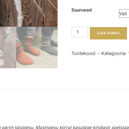
Suurused
Hallid
LISA KORVI
triipudega
villased
Tootekood:
-
Kategooria:
sokid
lastele
kogus
on parim käsipesu. Masinpesu korral kasutage kindlasti spetsiaa