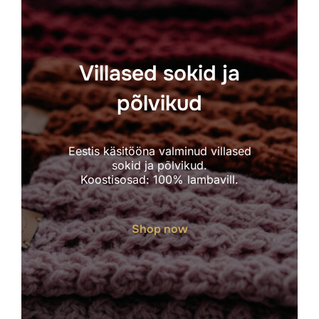
Villased sokid ja
põlvikud
Eestis käsitööna valminud villased
sokid ja põlvikud.
Koostisosad: 100% lambavill.
Shop now