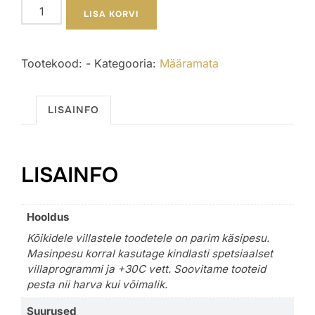
Villased
LISA KORVI
kindad
naistele/meestele
Tootekood:
-
Kategooria:
Määramata
hall-
helehall
kogus
LISAINFO
LISAINFO
Hooldus
Kõikidele villastele toodetele on parim käsipesu.
Masinpesu korral kasutage kindlasti spetsiaalset
villaprogrammi ja +30C vett. Soovitame tooteid
pesta nii harva kui võimalik.
Suurused