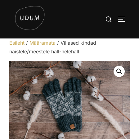
Skip
to
Search
TOGGLE
content
for:
Esileht
/
Määramata
/ Villased kindad
naistele/meestele hall-helehall