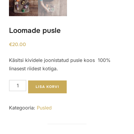
Loomade pusle
€
20.00
Käsitsi kividele joonistatud pusle koos 100%
linasest riidest kotiga.
Loomade
LISA KORVI
pusle
kogus
Kategooria:
Pusled