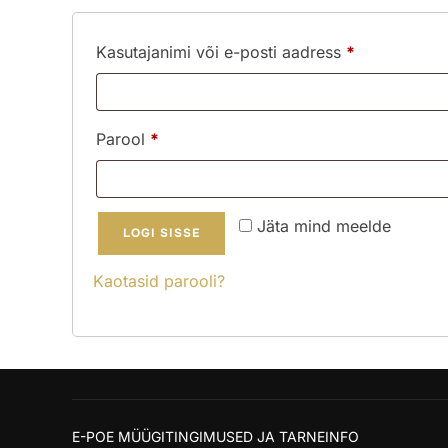
Nõutud
Kasutajanimi või e-posti aadress
*
Nõutud
Parool
*
Jäta mind meelde
LOGI SISSE
Kaotasid parooli?
E-POE MÜÜGITINGIMUSED JA TARNEINFO